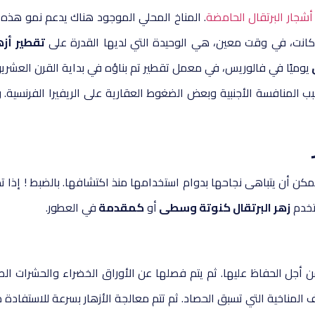
أشجار البرتقال الحامضة
. المناخ المحلي الموجود هناك يدعم نمو هذه ال
كانت، في وقت معين، هي الوحيدة التي لديها القدرة على
تقطير أزه
يوميًا في فالوريس، في معمل تقطير تم بناؤه في بداية القرن العشرين
المنافسة الأجنبية وبعض الضغوط العقارية على الريفيرا الفرنسية. وم
يمكن أن يتباهى نجاحها بدوام استخدامها منذ اكتشافها. بالضبط ! إذا ت
ستخدم
زهر البرتقال كنوتة وسطى
أو
كمقدمة
في العطور.
ن أجل الحفاظ عليها. ثم يتم فصلها عن الأوراق الخضراء والحشرات الص
ف المناخية التي تسبق الحصاد. ثم تتم معالجة الأزهار بسرعة للاستفادة