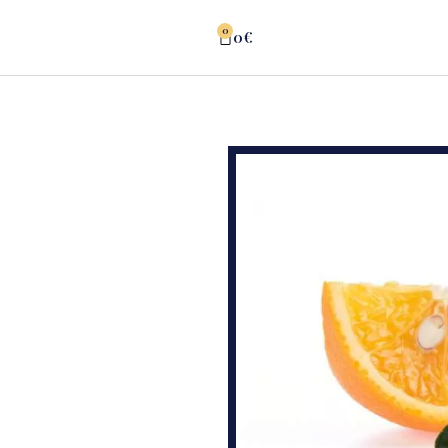
0
0
€