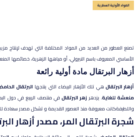
المواد الأولية العطرية
تصنع العطور من العديد من المواد المختلفة التي تهدف لإنتاج مزيج 
الأساسي المعروف باسم النيرولي، أو مياهها الزهرية، خصائصها المنع
أزهار البرتقال مادة أولية رائعة
أزهار البرتقال
هي تلك الأزهار البيضاء التي ينتجها
البرتقال الحام
منعشة للغاية
. يزدهر
زهر البرتقال
في منتصف الربيع في دول البحر
واللطيفةكانت معروفة منذ العصور القديمة و تشكل مصدر سعادة للع
شجرة البرتقال المر، مصدر أزهار البر