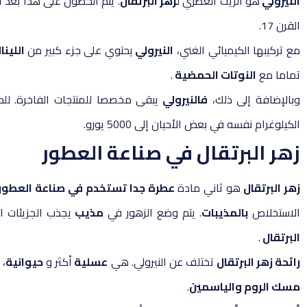
النيرولي
هو الزيت العطري ل
زهر البرتقال
. يتم الحصول على هذا بعد
ا
القرن 17.
مع تركيبها الكيميائي الغني،
النيرولي
يحتوي على جزء كبير من
اللين
تماما مع
النوتات الحمضية
.
وبالإضافة إلى ذلك،
فالنيرولي
يبقى مخصصا للمنتجات الفاخرة. لل
الكيلوغرام نفسه في بعض الأحيان إلى 5000 يورو.
زهر البرتقال في صناعة العطور
زهر البرتقال
هو ثاني مادة
عطرة جدا تستخدم في صناعة العطور
الاستخلاص
بالمذيبات
. يتم وضع الزهور في
مذيب
يجذب الجزيئات ا
البرتقال
.
رائحة زهر البرتقال
تختلف عن النيرولي. هي
عسلية
أكثر و
حيوانية
،
مسك الروم والياسمين
.