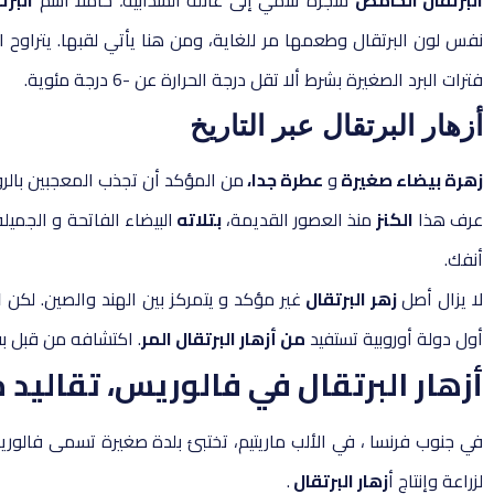
البرتقال الحامض
شجرة تنتمي إلى عائلة السذابية
.
حاملا اسم
البرت
نفس لون البرتقال وطعمها مر للغاية، ومن هنا يأتي لقبها. يتراوح ا
فترات البرد الصغيرة بشرط ألا تقل درجة الحرارة عن -6 درجة مئوية.
أزهار البرتقال عبر التاريخ
زهرة بيضاء صغيرة
و
عطرة جدا،
من المؤكد أن تجذب المعجبين بالرو
عرف هذا
الكنز
منذ العصور القديمة،
بتلاته
البيضاء الفاتحة و الجميل
أنفك.
لا يزال أصل
زهر البرتقال
غير مؤكد و يتمركز بين الهند والصين. لكن
ا
أول دولة أوروبية تستفيد
من أزهار البرتقال المر
. اكتشافه من قبل بق
أزهار البرتقال في فالوريس، تقاليد
في جنوب فرنسا ، في الألب ماريتيم، تختبئ بلدة صغيرة تسمى فالو
لزراعة وإنتاج أ
زهار البرتقال
.