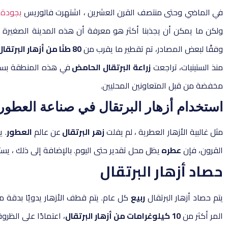
في الماضي وحتى منتصف القرن العشرين ، اشتهرت فالوريس
بجودة 
ولكن ما يمكن أن يجذبنا أكثر هو معرفة أن هذه المدينة الصغيرة 
وفقًا لبعض المصادر، تم تقطير ما يقرب من
80 طنًا من أزهار البرتقال
منذ الستينيات، تراجعت
زراعة البرتقال الحامض
في هذه المنطقة بسبب 
مخفضة من قبل المتعاونين المحليين.
استخدام أزهار البرتقال في صناعة العطور
مثل غالبية الأزهار العطرية ، لم يفلت
زهر البرتقال
عن عالم
العطور
. 
القرون، فإن
عطره
يظل محل تقدير حتى اليوم. بالإضافة إلى ذلك ، ي
حصاد أزهار البرتقال
يتم حصاد أزهار البرتقال
ربيع
كل عام. يتم قطف الأزهار يدويًا بدقة م
المر أكثر من
10 كيلوغرامات من أزهار البرتقال
، اعتمادًا على الظرو