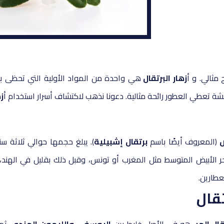
مثالي. و أ
زهار البرتقال
هي واحدة من المواد الأولية التي تحظى بتق
شة تعطي العطور رائحة مثالية. دعونا نذهب لاكتشاف أسرار استخدام أ
ز
ض
(المعروف أيضًا باسم
برتقال إشبيلية
). يبلغ حجمها حوالي ثلاثة س
 الأبيض المتوسط ​​مثل المغرب أو تونس، وقبل ذلك بقليل في الهند،
طارين.
تقال