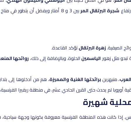
قال المر
، هو في الأصل خليط بين
اليوسفي والليمون الهندي
. ثم
رتفاع
شجرة البرتقال المر
بين 3 و 8 أمتار ويفضل أن يتطور في
ائح الصيفية.
زهرة البرتقال
تؤكد القاعدة.
ة تبدو مثل زهور
الياسمين
الحلوة. وبالإضافة إلى ذلك،
روائحها المن
لعرب
، منبهرين
برائحتها الغنية والمميزة
، هم من أدخلوها إلى بلدان 
ية أوروبا لم يحدث حتى القرن الحادي عشر، في منطقة ريفيرا الفرنسية، 
 محلية شهيرة
ريس. إذا كانت هذه المنطقة الفرنسية معروفة بكونها وجهة سياحية، 