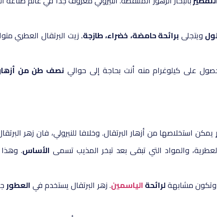
لتقطير
بالبخار الزهور الملتقطة. النيرولي معروف جدا في عالم صناعة 
الول
ويتجلى
برائحة حامضة،
خضراء، طازجة.
زيت البرتقال العطري متواج
حصول على كيلوغرام منه أنت بحاجة إلى حوالي
نصف طن من أزهار ا
يمكن استخلاصها من أزهار البرتقال. وخلافا للنيرولي، فان زهر البرتق
لعطرية، والمواد التي تبقى بعد تبخر المذيب تسمى
الأساس
. وهذا
 وتكون مشابهة
لرائحة
الياسمين
. زهر البرتقال يستخدم في
العطور
جن