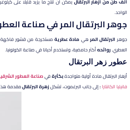
ألف طن من أزهار البرتقال
الواحد.
جوهر البرتقال المر في صناعة العطو
جوهر
البرتقال المر
هي
مادة عطرية
مستخرجة من قشور فاكهة
العطري.
روائحه
أكثر حامضية، وتستخدم أحيانا في صناعة الكولونيا.
عطور زهر البرتقال
أزهار البرتقال مادة أولية متواجدة
بكثرة
في
صناعة العطور الشرقي
فانيليا الكانتارا
:
إلى جانب البرغموت، تشكل
زهرة البرتقال
مقدمة هذا 