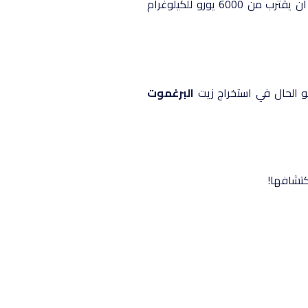
يمكن أن تنتج ما يزيد قليلا على كيلوغرام من زهر البرتقال. لا يزال سعر هذه المادة أيضا عالية جدا، ويمكن أن يقترب من 6000 يورو للكيلوغرام
و الحال في استخراج زيت
البرغموت
كتشافها!