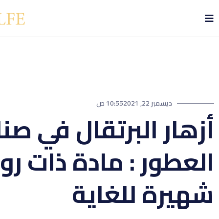
ديسمبر 22, 2021
10:55 ص
أزهار البرتقال في صن
العطور : مادة ذات روا
شهيرة للغاية