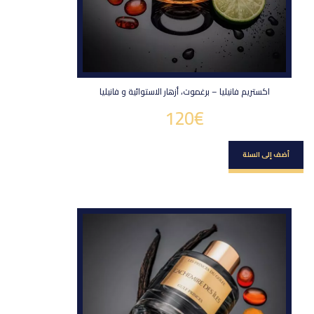
اكستريم فانيليا – برغموت، أزهار الاستوائية و فانيليا
120
€
أضف إلى السلة