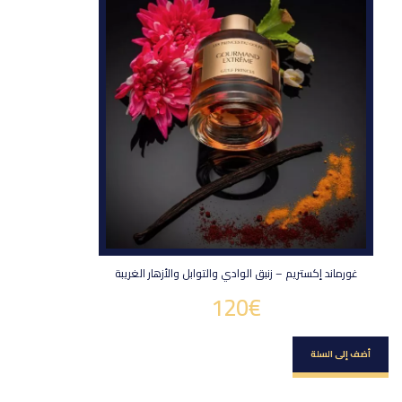
غورماند إكستريم – زنبق الوادي والتوابل والأزهار الغريبة
120
€
أضف إلى السلة