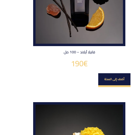
فانيلا آيلاند – 100 مل
190
€
أضف إلى السلة