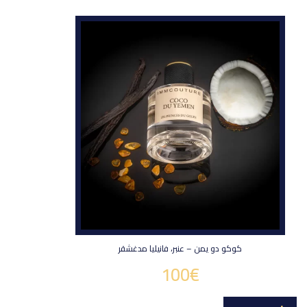
كوكو دو يمن – عنبر، فانيليا مدغشقر
100
€