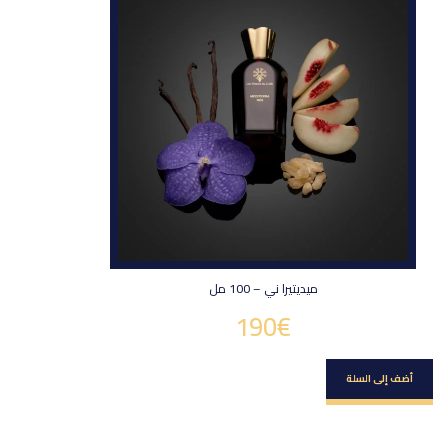
ميديتيرا ني – 100 مل
190
€
أضف إلى السلة