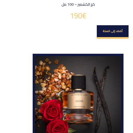
كرز الكشمير – 100 مل
190
€
أضف إلى السلة