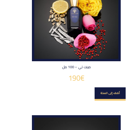
مينت تي – 100 مل
190
€
أضف إلى السلة