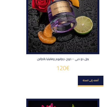
بيرل دو دبي – خوخ، جيرانيوم وفانيليا بالبرالين
120
€
أضف إلى السلة