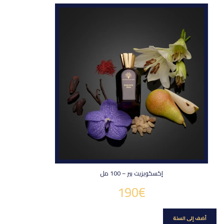
إكسكويزيت بير – 100 مل
190
€
أضف إلى السلة