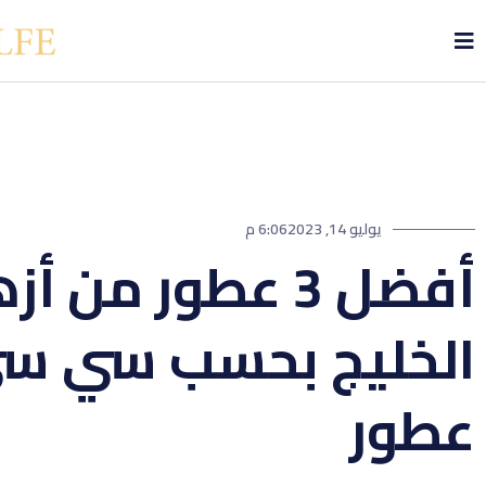
يوليو 14, 2023
6:06 م
أفضل 3 عطور من أز
الخليج بحسب سي س
عطور