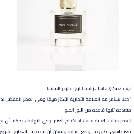
توب 2: بكارا فانيلا ، رائحة اللوز الحلو والفانيليا
متعددة تليها قاعدة من اللوز الحلو.
العطر جذاب للغاية بسبب استخدام العنبر. وفي النهاية ، يمكننا أن ن
مغناطيسي يظهر في وضع البداية ويمكن أن نجده في العطور الشهيرة الأخرى مثل Bleu de Chanel و