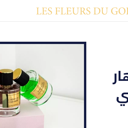
هار
ي