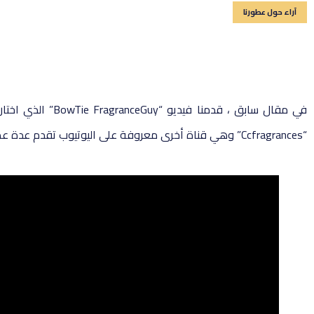
آراء حول عطورنا
“Ccfragrances” وهي قناة أخرى معروفة على اليوتيوب تقدم عدة عطور ومختلفة. ها هو ، أدناه ، النسخ المترجم لأفضل 3 عطور يفضلونها في مجموعتنا!