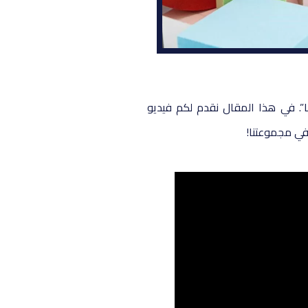
في مقال سابق ، قدمنا ​​فيديو “BowTie FragranceGuy” الذي اختار خمسة عطور مفضلة لديه من علامتنا التجارية “Les Fleurs du Golfe”. في هذا المقال نقدم لكم فيديو