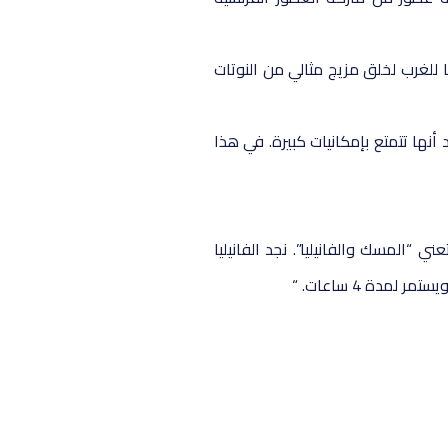
أفضل الروائح الشرقية وتقديمها للغرب لخلق مزيج مثالي من النوتات
أنها تتمتع بإمكانيات كبيرة. في هذا
تُرجمت Musc Vanille من الفرنسية إلى الإنجليزية ، وتعني “المسك والفانيليا”. نجد الفانيليا