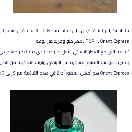
فانيليا بكارا لها ثبات طويل على الجلد لمدة 8 إلى 9 ساعات ، وانتشار الوحش لأكثر من 4 ساعات! يمكننا أن نوصي بهذه النكهة لأننا أحببناها حقًا: بكارا فانيلا “.
TOP 1: Orient Express ، عطر حلو وفريد ​​من نوعه
“نستمر الآن مع العطر النسائي الأول والوحيد الذي قمنا بمراجعته على هذه القناة. يُطلق على هذا العطر
يتميز بخصوصية الافتتاح بمذكرة من الليتشي ونوتة الفاكهة من الكرز. ي
Orient Express هو أفضل العطور أداءً في هذه القائمة مع 9 إلى 10 ساعات من الثبات و 5 ساعات ، وهو أمر غير عادي!