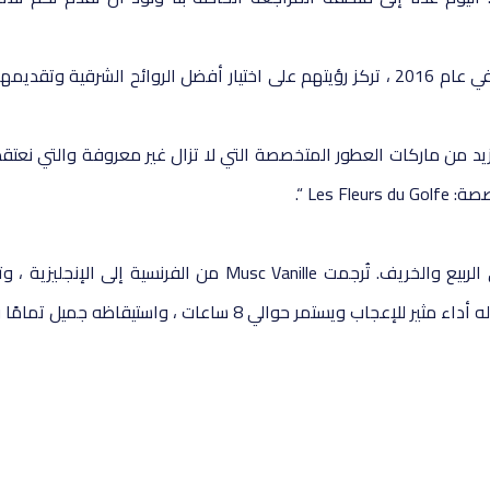
Les Fleurs du Golfe هي ماركة عطور فرنسية جديدة نسبيًا. تأسست في عام 2016 ، تركز رؤيتهم على اختيار 
زيد من ماركات العطور المتخصصة التي لا تزال غير معروفة والتي نعتقد 
Les  “.
“سأبدأ بعطر Vanilla Musk للجنسين. هذا العطر تقليدي مثالي لفصلي الربيع والخريف. 
اعات ، واستيقاظه جميل تمامًا ويستمر لمدة 4 ساعات. “