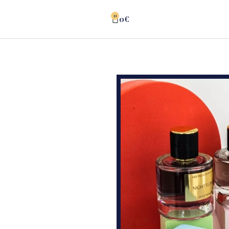
0
0
€