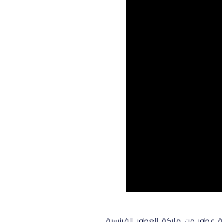
 ونود أن نقدم لكم ثلاثة عطور من ماركة العطور الفرنسية