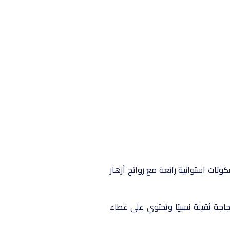
ئمة. Baccara Vanilla هو عطر شتوي للجنسين ، يفتح بمكونات استوائية رائعة مع روائح أزهار
زجاجة ثقيلة نسبيًا وتحتوي على غطاء