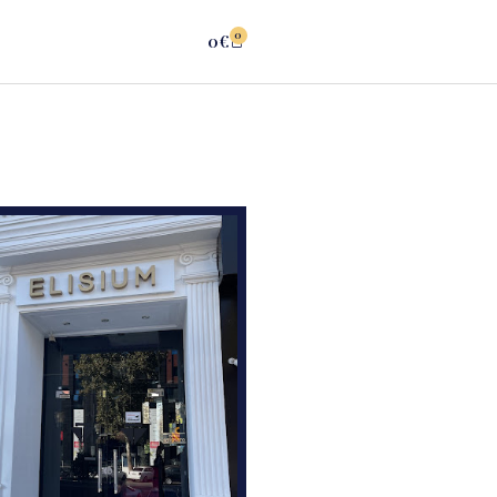
0
0
€