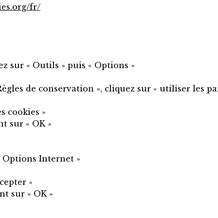
es.org/fr/
z sur « Outils » puis « Options »
ègles de conservation », cliquez sur « utiliser les 
es cookies »
nt sur « OK »
« Options Internet »
cepter »
nt sur « OK »