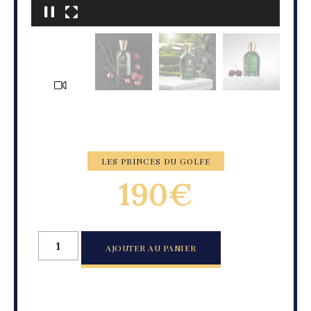
LES PRINCES DU GOLFE
190
€
AJOUTER AU PANIER