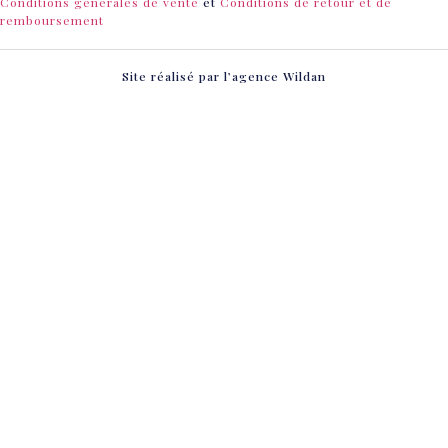
Conditions générales de vente
et
Conditions de retour et de
remboursement
Site réalisé par l’agence
Wildan