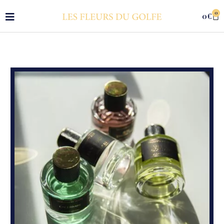
0
0
€