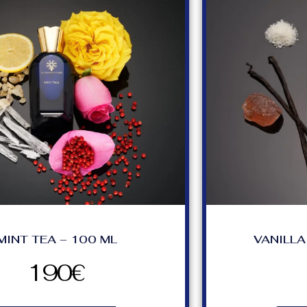
MINT TEA – 100 ML
VANILLA
190
€