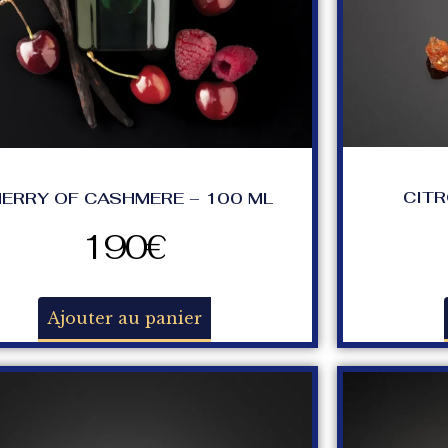
CITR
ERRY OF CASHMERE – 100 ML
190
€
Ajouter au panier