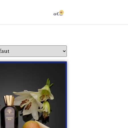
0
0
€