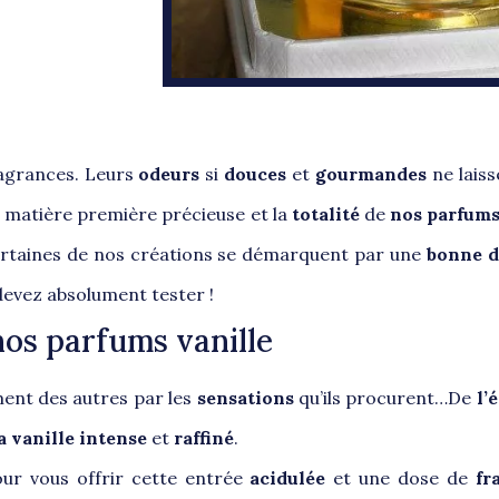
ragrances. Leurs
odeurs
si
douces
et
gourmandes
ne lais
 matière première précieuse et la
totalité
de
nos parfum
ertaines de nos créations se démarquent par une
bonne 
devez absolument tester !
 nos parfums vanille
ment des autres par les
sensations
qu’ils procurent…De
l’
a vanille intense
et
raffiné
.
ur vous offrir cette entrée
acidulée
et une dose de
fr