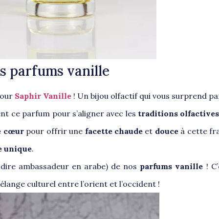
nos parfums vanille
pour
Saphir Vanille
! Un bijou olfactif qui vous surprend 
ent ce parfum pour s’aligner avec les
traditions olfactive
e cœur
pour offrir une
facette chaude
et
douce
à cette f
e unique
.
nt dire ambassadeur en arabe) de nos
parfums vanille
! C
ange culturel entre l’orient et l’occident !