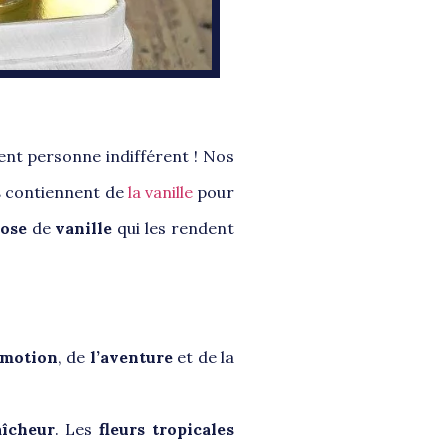
sent personne indifférent ! Nos
s
contiennent de
la vanille
pour
dose
de
vanille
qui les rendent
émotion
, de
l’aventure
et de la
aîcheur
. Les
fleurs tropicales