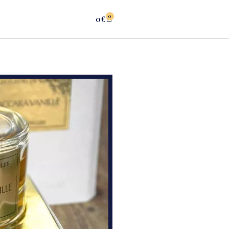
0
0
€