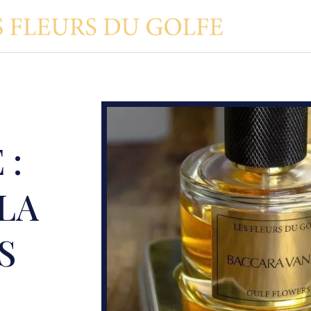
 :
 LA
S