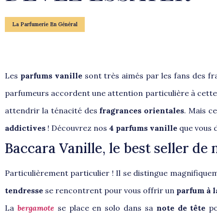
La Parfumerie En Général
Les
parfums vanille
sont très aimés par les fans des f
parfumeurs accordent une attention particulière à cette
attendrir la ténacité des
fragrances orientales
. Mais c
addictives
! Découvrez nos
4 parfums vanille
que vous 
Baccara Vanille, le best seller de
Particulièrement particulier ! Il se distingue magnifique
tendresse
se rencontrent pour vous offrir un
parfum à l
La
bergamote
se place en solo dans sa
note de tête
po