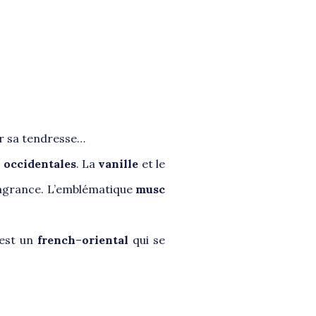
par sa tendresse…
s occidentales
. La
vanille
et le
ragrance. L’emblématique
musc
’est un
french
–
oriental
qui se