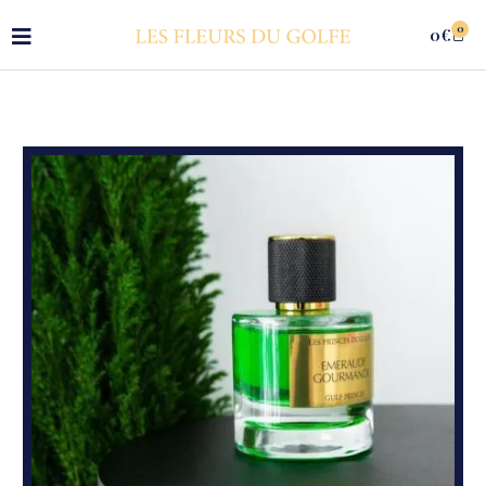
0
0
€